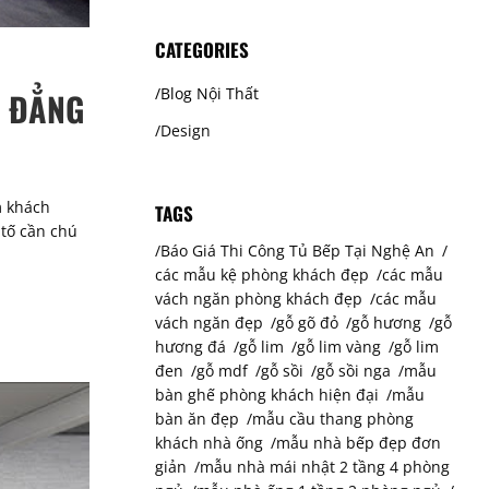
CATEGORIES
Blog Nội Thất
U ĐẲNG
Design
m khách
TAGS
 tố cần chú
Báo Giá Thi Công Tủ Bếp Tại Nghệ An
các mẫu kệ phòng khách đẹp
các mẫu
vách ngăn phòng khách đẹp
các mẫu
vách ngăn đẹp
gỗ gõ đỏ
gỗ hương
gỗ
hương đá
gỗ lim
gỗ lim vàng
gỗ lim
đen
gỗ mdf
gỗ sồi
gỗ sồi nga
mẫu
bàn ghế phòng khách hiện đại
mẫu
bàn ăn đẹp
mẫu cầu thang phòng
khách nhà ống
mẫu nhà bếp đẹp đơn
giản
mẫu nhà mái nhật 2 tầng 4 phòng