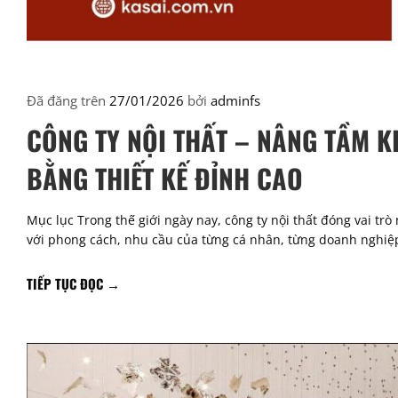
Đã đăng trên
27/01/2026
bởi
adminfs
CÔNG TY NỘI THẤT – NÂNG TẦM K
BẰNG THIẾT KẾ ĐỈNH CAO
Mục lục Trong thế giới ngày nay, công ty nội thất đóng vai tr
với phong cách, nhu cầu của từng cá nhân, từng doanh nghiệp
TIẾP TỤC ĐỌC
→