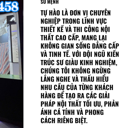
SỨ MỆNH
TỰ HÀO LÀ ĐƠN VỊ CHUYÊN
NGHIỆP TRONG LĨNH VỰC
THIẾT KẾ VÀ THI CÔNG NỘI
THẤT CAO CẤP, MANG LẠI
KHÔNG GIAN SỐNG ĐẲNG CẤP
VÀ TINH TẾ. VỚI ĐỘI NGŨ KIẾN
TRÚC SƯ GIÀU KINH NGHIỆM,
CHÚNG TÔI KHÔNG NGỪNG
LẮNG NGHE VÀ THẤU HIỂU
NHU CẦU CỦA TỪNG KHÁCH
HÀNG ĐỂ TẠO RA CÁC GIẢI
PHÁP NỘI THẤT TỐI ƯU, PHẢN
ÁNH CÁ TÍNH VÀ PHONG
CÁCH RIÊNG BIỆT.