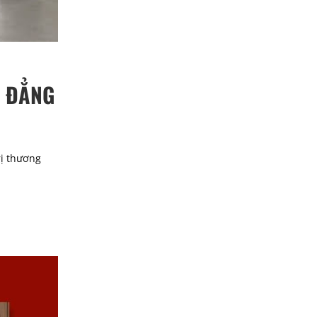
C ĐẲNG
rị thương