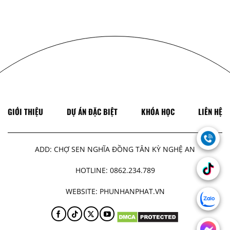
GIỚI THIỆU
DỰ ÁN ĐẶC BIỆT
KHÓA HỌC
LIÊN HỆ
.
ADD: CHỢ SEN NGHĨA ĐỒNG TÂN KỲ NGHỆ AN
.
HOTLINE: 0862.234.789
WEBSITE: PHUNHANPHAT.VN
.
.