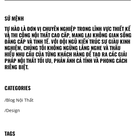
SỨ MỆNH
TỰ HÀO LÀ ĐƠN VỊ CHUYÊN NGHIỆP TRONG LĨNH VỰC THIẾT KẾ
VÀ THI CÔNG NỘI THẤT CAO CẤP, MANG LẠI KHÔNG GIAN SỐNG
ĐẲNG CẤP VÀ TINH TẾ. VỚI ĐỘI NGŨ KIẾN TRÚC SƯ GIÀU KINH
NGHIỆM, CHÚNG TÔI KHÔNG NGỪNG LẮNG NGHE VÀ THẤU
HIỂU NHU CẦU CỦA TỪNG KHÁCH HÀNG ĐỂ TẠO RA CÁC GIẢI
PHÁP NỘI THẤT TỐI ƯU, PHẢN ÁNH CÁ TÍNH VÀ PHONG CÁCH
RIÊNG BIỆT.
CATEGORIES
Blog Nội Thất
Design
TAGS