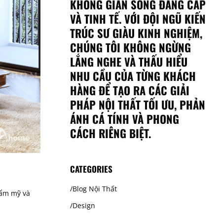
KHÔNG GIAN SỐNG ĐẲNG CẤP
VÀ TINH TẾ. VỚI ĐỘI NGŨ KIẾN
TRÚC SƯ GIÀU KINH NGHIỆM,
CHÚNG TÔI KHÔNG NGỪNG
LẮNG NGHE VÀ THẤU HIỂU
NHU CẦU CỦA TỪNG KHÁCH
HÀNG ĐỂ TẠO RA CÁC GIẢI
PHÁP NỘI THẤT TỐI ƯU, PHẢN
ÁNH CÁ TÍNH VÀ PHONG
CÁCH RIÊNG BIỆT.
CATEGORIES
Blog Nội Thất
hẩm mỹ và
Design