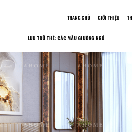
TRANG CHỦ
GIỚI THIỆU
TH
LƯU TRỮ THẺ:
CÁC MẪU GIƯỜNG NGỦ