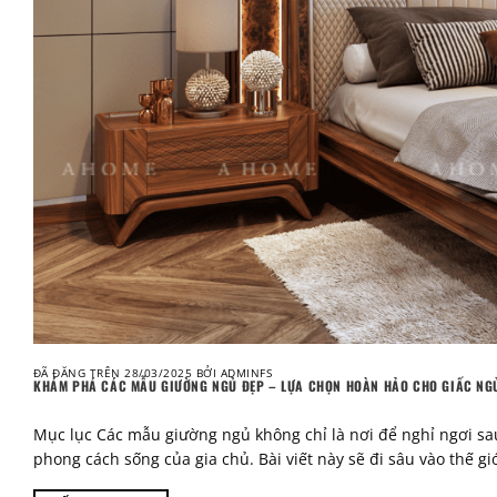
ĐÃ ĐĂNG TRÊN
28/03/2025
BỞI
ADMINFS
KHÁM PHÁ CÁC MẪU GIƯỜNG NGỦ ĐẸP – LỰA CHỌN HOÀN HẢO CHO GIẤC NG
Mục lục Các mẫu giường ngủ không chỉ là nơi để nghỉ ngơi sa
phong cách sống của gia chủ. Bài viết này sẽ đi sâu vào thế g