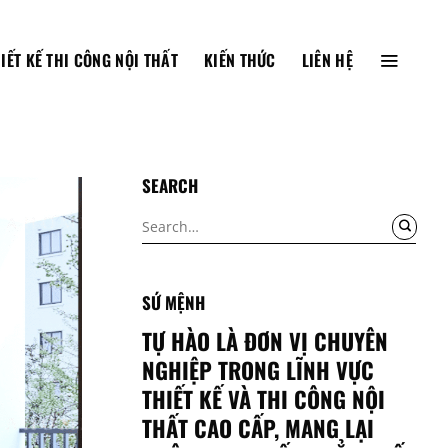
IẾT KẾ THI CÔNG NỘI THẤT
KIẾN THỨC
LIÊN HỆ
SEARCH
SỨ MỆNH
TỰ HÀO LÀ ĐƠN VỊ CHUYÊN
NGHIỆP TRONG LĨNH VỰC
THIẾT KẾ VÀ THI CÔNG NỘI
THẤT CAO CẤP, MANG LẠI