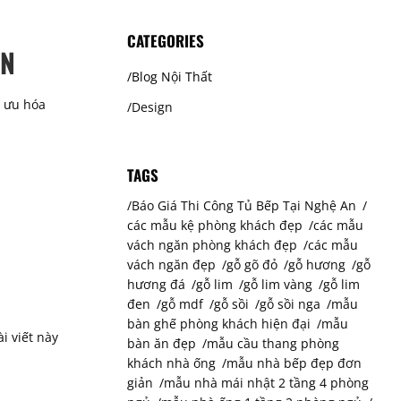
CATEGORIES
AN
Blog Nội Thất
i ưu hóa
Design
TAGS
Báo Giá Thi Công Tủ Bếp Tại Nghệ An
các mẫu kệ phòng khách đẹp
các mẫu
vách ngăn phòng khách đẹp
các mẫu
vách ngăn đẹp
gỗ gõ đỏ
gỗ hương
gỗ
hương đá
gỗ lim
gỗ lim vàng
gỗ lim
đen
gỗ mdf
gỗ sồi
gỗ sồi nga
mẫu
bàn ghế phòng khách hiện đại
mẫu
i viết này
bàn ăn đẹp
mẫu cầu thang phòng
khách nhà ống
mẫu nhà bếp đẹp đơn
giản
mẫu nhà mái nhật 2 tầng 4 phòng