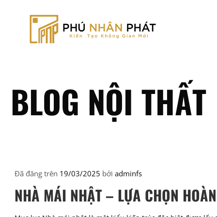
Chuyển
đến
nội
dung
BLOG NỘI THẤT
Đã đăng trên
19/03/2025
bởi
adminfs
NHÀ MÁI NHẬT – LỰA CHỌN HOÀN 