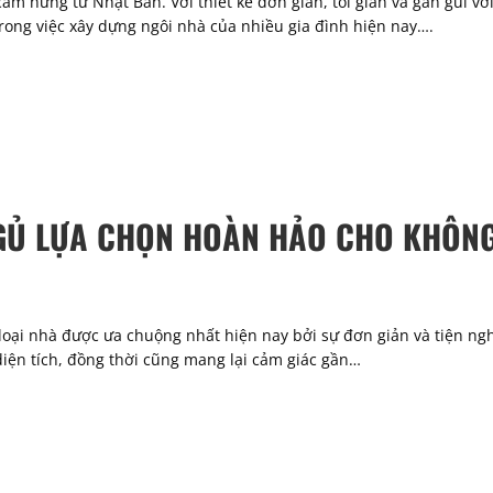
ảm hứng từ Nhật Bản. Với thiết kế đơn giản, tối giản và gần gũi với
ong việc xây dựng ngôi nhà của nhiều gia đình hiện nay….
GỦ LỰA CHỌN HOÀN HẢO CHO KHÔNG
oại nhà được ưa chuộng nhất hiện nay bởi sự đơn giản và tiện ngh
 diện tích, đồng thời cũng mang lại cảm giác gần…