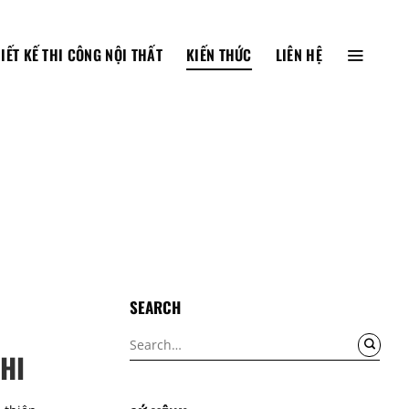
IẾT KẾ THI CÔNG NỘI THẤT
KIẾN THỨC
LIÊN HỆ
SEARCH
HI