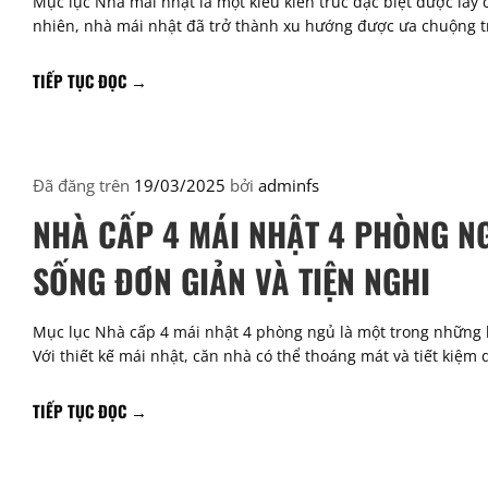
Mục lục Nhà mái nhật là một kiểu kiến trúc đặc biệt được lấy c
nhiên, nhà mái nhật đã trở thành xu hướng được ưa chuộng tr
TIẾP TỤC ĐỌC
→
Đã đăng trên
19/03/2025
bởi
adminfs
NHÀ CẤP 4 MÁI NHẬT 4 PHÒNG N
SỐNG ĐƠN GIẢN VÀ TIỆN NGHI
Mục lục Nhà cấp 4 mái nhật 4 phòng ngủ là một trong những l
Với thiết kế mái nhật, căn nhà có thể thoáng mát và tiết kiệm
TIẾP TỤC ĐỌC
→