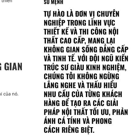
 thiên
SỨ MỆNH
TỰ HÀO LÀ ĐƠN VỊ CHUYÊN
NGHIỆP TRONG LĨNH VỰC
THIẾT KẾ VÀ THI CÔNG NỘI
THẤT CAO CẤP, MANG LẠI
KHÔNG GIAN SỐNG ĐẲNG CẤP
VÀ TINH TẾ. VỚI ĐỘI NGŨ KIẾN
 GIAN
TRÚC SƯ GIÀU KINH NGHIỆM,
CHÚNG TÔI KHÔNG NGỪNG
LẮNG NGHE VÀ THẤU HIỂU
NHU CẦU CỦA TỪNG KHÁCH
i của nó.
HÀNG ĐỂ TẠO RA CÁC GIẢI
PHÁP NỘI THẤT TỐI ƯU, PHẢN
ÁNH CÁ TÍNH VÀ PHONG
CÁCH RIÊNG BIỆT.