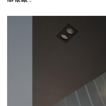
TIẾP TỤC ĐỌC
→