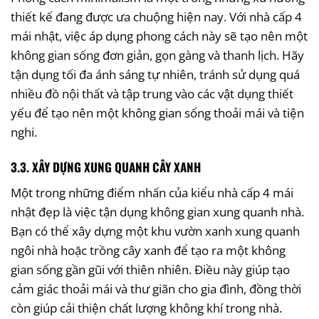
thiết kế đang được ưa chuộng hiện nay. Với nhà cấp 4
mái nhật, việc áp dụng phong cách này sẽ tạo nên một
không gian sống đơn giản, gọn gàng và thanh lịch. Hãy
tận dụng tối đa ánh sáng tự nhiên, tránh sử dụng quá
nhiều đồ nội thất và tập trung vào các vật dụng thiết
yếu để tạo nên một không gian sống thoải mái và tiện
nghi.
3.3. XÂY DỰNG XUNG QUANH CÂY XANH
Một trong những điểm nhấn của kiểu nhà cấp 4 mái
nhật đẹp là việc tận dụng không gian xung quanh nhà.
Bạn có thể xây dựng một khu vườn xanh xung quanh
ngôi nhà hoặc trồng cây xanh để tạo ra một không
gian sống gần gũi với thiên nhiên. Điều này giúp tạo
cảm giác thoải mái và thư giãn cho gia đình, đồng thời
còn giúp cải thiện chất lượng không khí trong nhà.