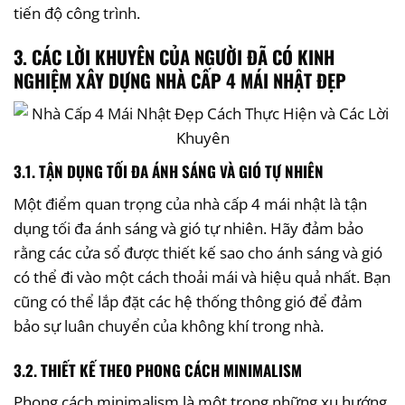
tiến độ công trình.
3. CÁC LỜI KHUYÊN CỦA NGƯỜI ĐÃ CÓ KINH
NGHIỆM XÂY DỰNG NHÀ CẤP 4 MÁI NHẬT ĐẸP
3.1. TẬN DỤNG TỐI ĐA ÁNH SÁNG VÀ GIÓ TỰ NHIÊN
Một điểm quan trọng của nhà cấp 4 mái nhật là tận
dụng tối đa ánh sáng và gió tự nhiên. Hãy đảm bảo
rằng các cửa sổ được thiết kế sao cho ánh sáng và gió
có thể đi vào một cách thoải mái và hiệu quả nhất. Bạn
cũng có thể lắp đặt các hệ thống thông gió để đảm
bảo sự luân chuyển của không khí trong nhà.
3.2. THIẾT KẾ THEO PHONG CÁCH MINIMALISM
Phong cách minimalism là một trong những xu hướng