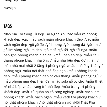
Design
TAGS
Báo Giá Thi Công Tủ Bếp Tại Nghệ An
các mẫu kệ phòng
khách đẹp
các mẫu vách ngăn phòng khách đẹp
các mẫu
vách ngăn đẹp
gỗ gõ đỏ
gỗ hương
gỗ hương đá
gỗ lim
gỗ lim vàng
gỗ lim đen
gỗ mdf
gỗ sồi
gỗ sồi nga
mẫu
bàn ghế phòng khách hiện đại
mẫu bàn ăn đẹp
mẫu cầu
thang phòng khách nhà ống
mẫu nhà bếp đẹp đơn giản
mẫu nhà mái nhật 2 tầng 4 phòng ngủ
mẫu nhà ống 1 tầng 2
phòng ngủ
mẫu nội thất nhà ống đẹp
mẫu phòng khách
đẹp
mẫu phòng khách đẹp có cầu thang
mẫu phòng ngủ
mẫu phòng ngủ đẹp hiện đại
mẫu sofa gỗ óc chó
mẫu thiết
kế nhà bếp
mẫu trang trí nhà đẹp
mẫu trang trí phòng
khách đẹp
mẫu tủ quần áo gỗ công nghiệp
mẫu vách lam
phòng khách
mẫu vách ngăn
mẫu vách tivi phòng khách
nội thất phòng khách
nội thất phòng ngủ
Nội Thất Phú