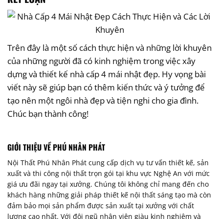
Trên đây là một số cách thực hiện và những lời khuyên
của những người đã có kinh nghiệm trong việc xây
dựng và thiết kế nhà cấp 4 mái nhật đẹp. Hy vọng bài
viết này sẽ giúp bạn có thêm kiến thức và ý tưởng để
tạo nên một ngôi nhà đẹp và tiện nghi cho gia đình.
Chúc bạn thành công!
GIỚI THIỆU VỀ PHÚ NHÂN PHÁT
Nội Thất Phú Nhân Phát cung cấp dịch vụ tư vấn thiết kế, sản
xuất và thi công nội thất trọn gói tại khu vực Nghệ An với mức
giá ưu đãi ngay tại xưởng. Chúng tôi không chỉ mang đến cho
khách hàng những giải pháp thiết kế nội thất sáng tạo mà còn
đảm bảo mọi sản phẩm được sản xuất tại xưởng với chất
lượng cao nhất. Với đội ngũ nhân viên giàu kinh nghiệm và