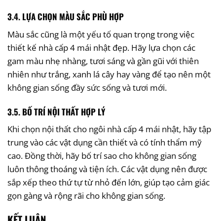
3.4. LỰA CHỌN MÀU SẮC PHÙ HỢP
Màu sắc cũng là một yếu tố quan trọng trong việc
thiết kế nhà cấp 4 mái nhật đẹp. Hãy lựa chọn các
gam màu nhẹ nhàng, tươi sáng và gần gũi với thiên
nhiên như trắng, xanh lá cây hay vàng để tạo nên một
không gian sống đầy sức sống và tươi mới.
3.5. BỐ TRÍ NỘI THẤT HỢP LÝ
Khi chọn nội thất cho ngôi nhà cấp 4 mái nhật, hãy tập
trung vào các vật dụng cần thiết và có tính thẩm mỹ
cao. Đồng thời, hãy bố trí sao cho không gian sống
luôn thông thoáng và tiện ích. Các vật dụng nên được
sắp xếp theo thứ tự từ nhỏ đến lớn, giúp tạo cảm giác
gọn gàng và rộng rãi cho không gian sống.
KẾT LUẬN