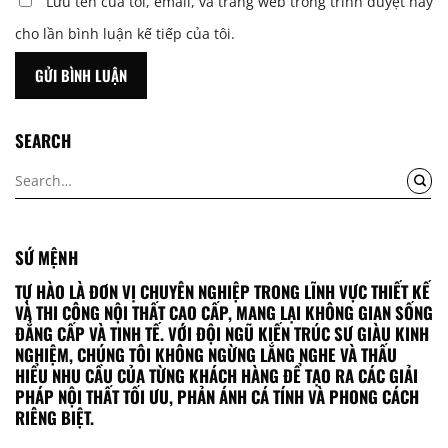
Lưu tên của tôi, email, và trang web trong trình duyệt này
cho lần bình luận kế tiếp của tôi.
SEARCH
SỨ MỆNH
TỰ HÀO LÀ ĐƠN VỊ CHUYÊN NGHIỆP TRONG LĨNH VỰC THIẾT KẾ
VÀ THI CÔNG NỘI THẤT CAO CẤP, MANG LẠI KHÔNG GIAN SỐNG
ĐẲNG CẤP VÀ TINH TẾ. VỚI ĐỘI NGŨ KIẾN TRÚC SƯ GIÀU KINH
NGHIỆM, CHÚNG TÔI KHÔNG NGỪNG LẮNG NGHE VÀ THẤU
HIỂU NHU CẦU CỦA TỪNG KHÁCH HÀNG ĐỂ TẠO RA CÁC GIẢI
PHÁP NỘI THẤT TỐI ƯU, PHẢN ÁNH CÁ TÍNH VÀ PHONG CÁCH
RIÊNG BIỆT.